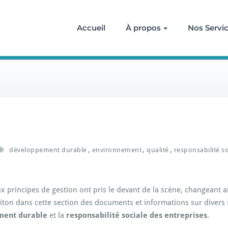
Accueil
À propos
Nos Servi
,
,
,
développement durable
environnement
qualité
responsabilité so
principes de gestion ont pris le devant de la scène, changeant ain
siton dans cette section des documents et informations sur diver
ment durable
et la
responsabilité sociale des entreprises
.