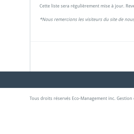
e
Cette liste sera régulièrement mise à jour. Re
n
t
*Nous remercions les visiteurs du site de nous
a
t
i
o
n
Tous droits réservés Eco-Management inc. Gestion 