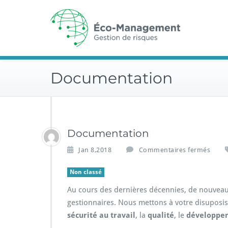
Skip
to
content
Documentation
Documentation
s
Jan 8,2018
Commentaires fermés
u
r
Non classé
D
Au cours des dernières décennies, de nouveaux 
o
c
gestionnaires. Nous mettons à votre disuposi
u
sécurité au travail
, la
qualité
, le
développe
m