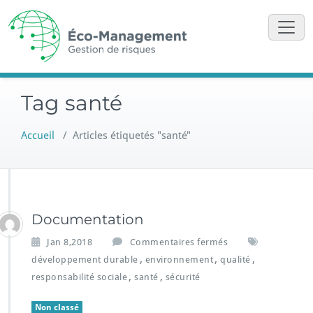
Skip
to
content
Tag santé
Accueil
/
Articles étiquetés "santé"
Documentation
s
Jan 8,2018
Commentaires fermés
u
,
,
,
développement durable
environnement
qualité
r
,
,
responsabilité sociale
santé
sécurité
D
o
Non classé
c