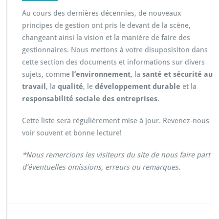
u
Au cours des dernières décennies, de nouveaux
m
principes de gestion ont pris le devant de la scène,
e
changeant ainsi la vision et la manière de faire des
n
t
gestionnaires. Nous mettons à votre disuposisiton dans
a
cette section des documents et informations sur divers
t
sujets, comme
l’environnement
, la
santé et sécurité au
i
travail
, la
qualité
, le
développement durable
o
et la
n
responsabilité sociale des entreprises
.
Cette liste sera régulièrement mise à jour. Revenez-nous
voir souvent et bonne lecture!
*Nous remercions les visiteurs du site de nous faire part
d’éventuelles omissions, erreurs ou remarques.